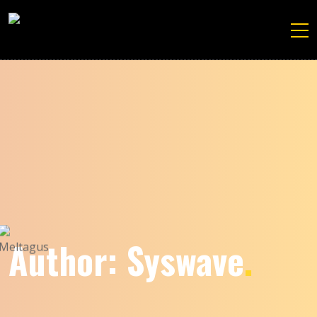
Author: Syswave
.