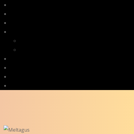
Página Inicial
Sobre
Loja
Serviços
Todos
Apoio Técnico
Contactos
Novidades
Balcão Único
Área Reservada