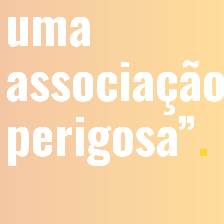
uma
associaçã
perigosa”
.